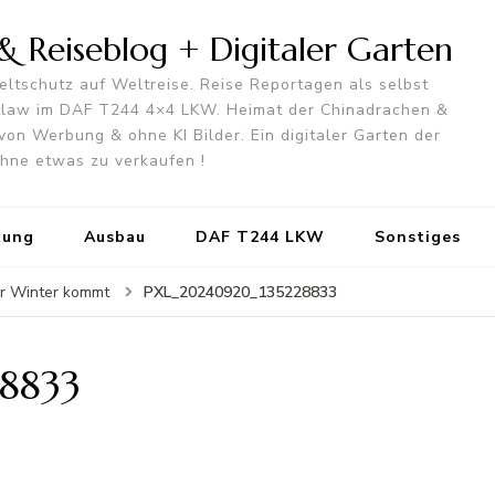
 Reiseblog + Digitaler Garten
ltschutz auf Weltreise. Reise Reportagen als selbst
utlaw im DAF T244 4×4 LKW. Heimat der Chinadrachen &
von Werbung & ohne KI Bilder. Ein digitaler Garten der
 ohne etwas zu verkaufen !
tung
Ausbau
DAF T244 LKW
Sonstiges
PXL_20240920_135228833
er Winter kommt
8833