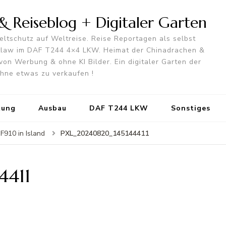
 Reiseblog + Digitaler Garten
ltschutz auf Weltreise. Reise Reportagen als selbst
utlaw im DAF T244 4×4 LKW. Heimat der Chinadrachen &
von Werbung & ohne KI Bilder. Ein digitaler Garten der
 ohne etwas zu verkaufen !
tung
Ausbau
DAF T244 LKW
Sonstiges
PXL_20240820_145144411
F910 in Island
4411