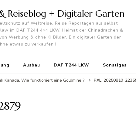
 Reiseblog + Digitaler Garten
ltschutz auf Weltreise. Reise Reportagen als selbst
utlaw im DAF T244 4×4 LKW. Heimat der Chinadrachen &
von Werbung & ohne KI Bilder. Ein digitaler Garten der
 ohne etwas zu verkaufen !
tung
Ausbau
DAF T244 LKW
Sonstiges
PXL_20250810_2235
k Kanada. Wie funktioniert eine Goldmine ?
2879