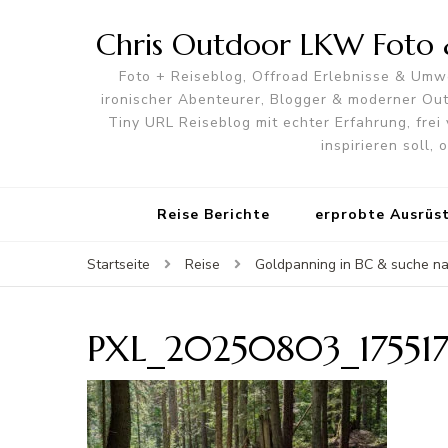
Chris Outdoor LKW Foto &
Foto + Reiseblog, Offroad Erlebnisse & Umwe
ironischer Abenteurer, Blogger & moderner O
Tiny URL Reiseblog mit echter Erfahrung, frei 
inspirieren soll,
Reise Berichte
erprobte Ausrüs
Startseite
Reise
Goldpanning in BC & suche na
PXL_20250803_17551