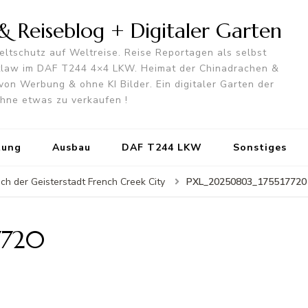
 Reiseblog + Digitaler Garten
ltschutz auf Weltreise. Reise Reportagen als selbst
utlaw im DAF T244 4×4 LKW. Heimat der Chinadrachen &
von Werbung & ohne KI Bilder. Ein digitaler Garten der
 ohne etwas zu verkaufen !
tung
Ausbau
DAF T244 LKW
Sonstiges
PXL_20250803_175517720
ch der Geisterstadt French Creek City
7720