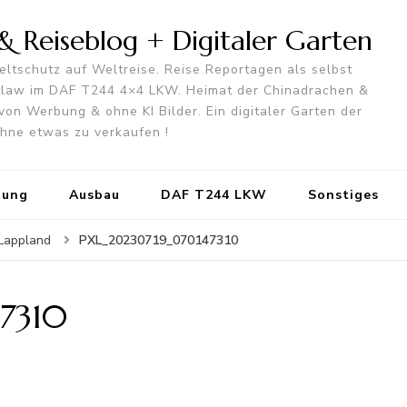
 Reiseblog + Digitaler Garten
ltschutz auf Weltreise. Reise Reportagen als selbst
utlaw im DAF T244 4×4 LKW. Heimat der Chinadrachen &
von Werbung & ohne KI Bilder. Ein digitaler Garten der
 ohne etwas zu verkaufen !
tung
Ausbau
DAF T244 LKW
Sonstiges
PXL_20230719_070147310
Lappland
7310