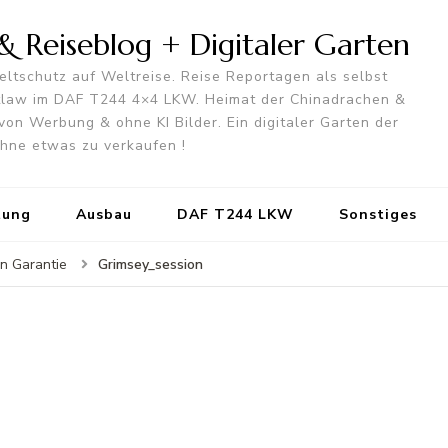
 Reiseblog + Digitaler Garten
ltschutz auf Weltreise. Reise Reportagen als selbst
utlaw im DAF T244 4×4 LKW. Heimat der Chinadrachen &
von Werbung & ohne KI Bilder. Ein digitaler Garten der
 ohne etwas zu verkaufen !
tung
Ausbau
DAF T244 LKW
Sonstiges
Grimsey_session
in Garantie