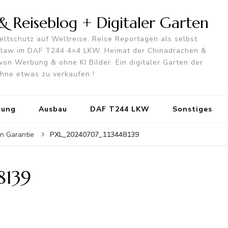
 Reiseblog + Digitaler Garten
ltschutz auf Weltreise. Reise Reportagen als selbst
utlaw im DAF T244 4×4 LKW. Heimat der Chinadrachen &
von Werbung & ohne KI Bilder. Ein digitaler Garten der
 ohne etwas zu verkaufen !
tung
Ausbau
DAF T244 LKW
Sonstiges
PXL_20240707_113448139
in Garantie
8139