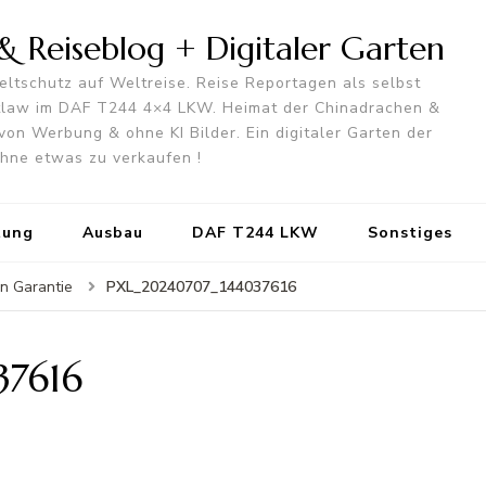
 Reiseblog + Digitaler Garten
ltschutz auf Weltreise. Reise Reportagen als selbst
utlaw im DAF T244 4×4 LKW. Heimat der Chinadrachen &
von Werbung & ohne KI Bilder. Ein digitaler Garten der
 ohne etwas zu verkaufen !
tung
Ausbau
DAF T244 LKW
Sonstiges
PXL_20240707_144037616
in Garantie
7616