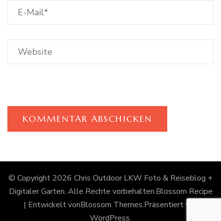
© Copyright 2026
Chris Outdoor LKW Foto & Reiseblog +
Digitaler Garten
. Alle Rechte vorbehalten.
Blossom Recipe
| Entwickelt von
Blossom Themes
.Präsentiert von
WordPress
.