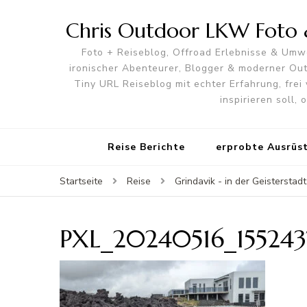
Chris Outdoor LKW Foto &
Foto + Reiseblog, Offroad Erlebnisse & Umwe
ironischer Abenteurer, Blogger & moderner O
Tiny URL Reiseblog mit echter Erfahrung, frei 
inspirieren soll,
Reise Berichte
erprobte Ausrüs
Startseite
Reise
Grindavik - in der Geistersta
PXL_20240516_155243