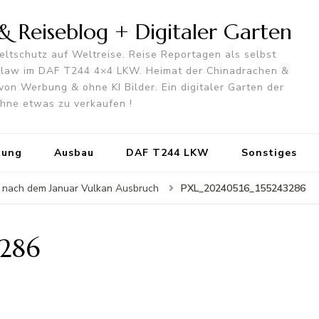
 Reiseblog + Digitaler Garten
ltschutz auf Weltreise. Reise Reportagen als selbst
utlaw im DAF T244 4×4 LKW. Heimat der Chinadrachen &
von Werbung & ohne KI Bilder. Ein digitaler Garten der
 ohne etwas zu verkaufen !
tung
Ausbau
DAF T244 LKW
Sonstiges
PXL_20240516_155243286
dt nach dem Januar Vulkan Ausbruch
286