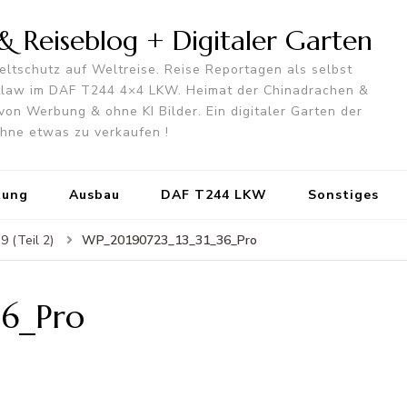
 Reiseblog + Digitaler Garten
ltschutz auf Weltreise. Reise Reportagen als selbst
utlaw im DAF T244 4×4 LKW. Heimat der Chinadrachen &
von Werbung & ohne KI Bilder. Ein digitaler Garten der
 ohne etwas zu verkaufen !
tung
Ausbau
DAF T244 LKW
Sonstiges
WP_20190723_13_31_36_Pro
 (Teil 2)
6_Pro