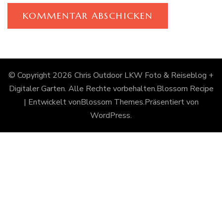
© Copyright 2026
Chris Outdoor LKW Foto & Reiseblog +
Digitaler Garten
. Alle Rechte vorbehalten.
Blossom Recipe
| Entwickelt von
Blossom Themes
.Präsentiert von
WordPress
.