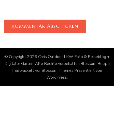
© Copyright 2026
Chris Outdoor LKW Foto & Reiseblog +
Digitaler Garten
. Alle Rechte vorbehalten.
Blossom Recipe
| Entwickelt von
Blossom Themes
.Präsentiert von
WordPress
.