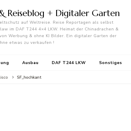
 Reiseblog + Digitaler Garten
ltschutz auf Weltreise. Reise Reportagen als selbst
utlaw im DAF T244 4×4 LKW. Heimat der Chinadrachen &
von Werbung & ohne KI Bilder. Ein digitaler Garten der
 ohne etwas zu verkaufen !
tung
Ausbau
DAF T244 LKW
Sonstiges
SF_hochkant
cisco