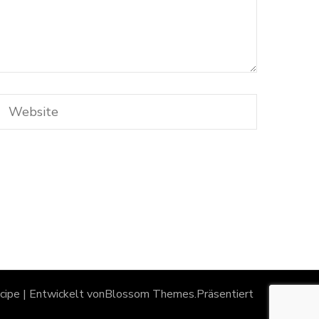
ipe | Entwickelt von
Blossom Themes
.Präsentiert