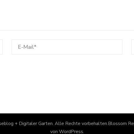
eblog + Digitaler Garten
. Alle Rechte vorbehalten.
Blossom Rec
von
WordPress
.