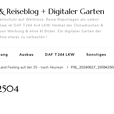
 Reiseblog + Digitaler Garten
ltschutz auf Weltreise. Reise Reportagen als selbst
utlaw im DAF T244 4×4 LKW. Heimat der Chinadrachen &
von Werbung & ohne KI Bilder. Ein digitaler Garten der
 ohne etwas zu verkaufen !
tung
Ausbau
DAF T244 LKW
Sonstiges
PXL_20240627_15594250
land Feeling auf der 35 - nach Akureyri
2504