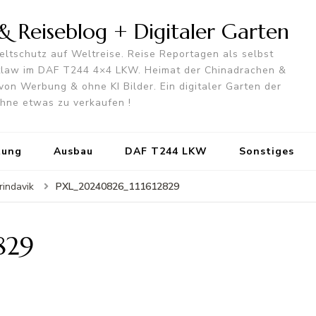
 Reiseblog + Digitaler Garten
ltschutz auf Weltreise. Reise Reportagen als selbst
utlaw im DAF T244 4×4 LKW. Heimat der Chinadrachen &
von Werbung & ohne KI Bilder. Ein digitaler Garten der
 ohne etwas zu verkaufen !
tung
Ausbau
DAF T244 LKW
Sonstiges
PXL_20240826_111612829
rindavik
829