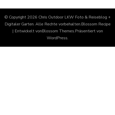
© Copyright 2026
Chris Outdoor LKW Foto & Reiseblog +
Digitaler Garten
. Alle Rechte vorbehalten.
Blossom Recipe
| Entwickelt von
Blossom Themes
.Präsentiert von
WordPress
.