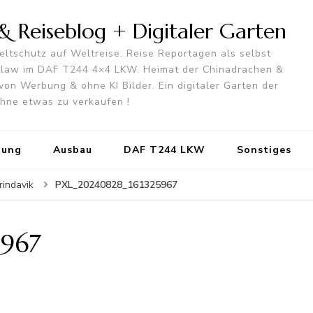
 Reiseblog + Digitaler Garten
ltschutz auf Weltreise. Reise Reportagen als selbst
utlaw im DAF T244 4×4 LKW. Heimat der Chinadrachen &
von Werbung & ohne KI Bilder. Ein digitaler Garten der
 ohne etwas zu verkaufen !
tung
Ausbau
DAF T244 LKW
Sonstiges
PXL_20240828_161325967
rindavik
5967