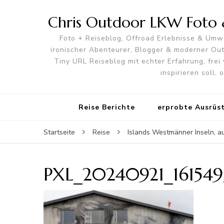
Chris Outdoor LKW Foto &
Foto + Reiseblog, Offroad Erlebnisse & Umwe
ironischer Abenteurer, Blogger & moderner O
Tiny URL Reiseblog mit echter Erfahrung, frei 
inspirieren soll,
Reise Berichte
erprobte Ausrüs
Startseite
Reise
Islands Westmänner Inseln, a
PXL_20240921_16154