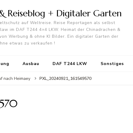
 Reiseblog + Digitaler Garten
ltschutz auf Weltreise. Reise Reportagen als selbst
utlaw im DAF T244 4×4 LKW. Heimat der Chinadrachen &
von Werbung & ohne KI Bilder. Ein digitaler Garten der
 ohne etwas zu verkaufen !
tung
Ausbau
DAF T244 LKW
Sonstiges
PXL_20240921_161549570
uf nach Heimaey
9570