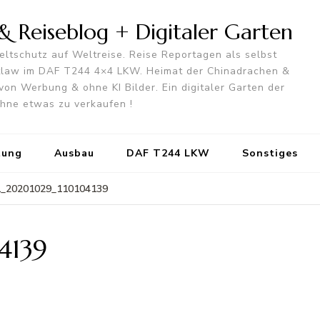
 Reiseblog + Digitaler Garten
ltschutz auf Weltreise. Reise Reportagen als selbst
utlaw im DAF T244 4×4 LKW. Heimat der Chinadrachen &
von Werbung & ohne KI Bilder. Ein digitaler Garten der
 ohne etwas zu verkaufen !
tung
Ausbau
DAF T244 LKW
Sonstiges
_20201029_110104139
4139