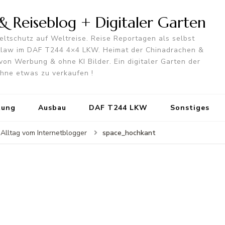
 Reiseblog + Digitaler Garten
ltschutz auf Weltreise. Reise Reportagen als selbst
utlaw im DAF T244 4×4 LKW. Heimat der Chinadrachen &
von Werbung & ohne KI Bilder. Ein digitaler Garten der
 ohne etwas zu verkaufen !
tung
Ausbau
DAF T244 LKW
Sonstiges
space_hochkant
m Alltag vom Internetblogger