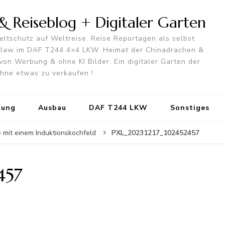
 Reiseblog + Digitaler Garten
ltschutz auf Weltreise. Reise Reportagen als selbst
utlaw im DAF T244 4×4 LKW. Heimat der Chinadrachen &
von Werbung & ohne KI Bilder. Ein digitaler Garten der
 ohne etwas zu verkaufen !
tung
Ausbau
DAF T244 LKW
Sonstiges
PXL_20231217_102452457
 mit einem Induktionskochfeld
457