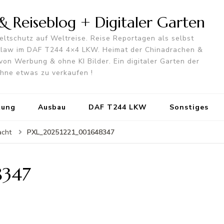
 Reiseblog + Digitaler Garten
ltschutz auf Weltreise. Reise Reportagen als selbst
utlaw im DAF T244 4×4 LKW. Heimat der Chinadrachen &
von Werbung & ohne KI Bilder. Ein digitaler Garten der
 ohne etwas zu verkaufen !
tung
Ausbau
DAF T244 LKW
Sonstiges
PXL_20251221_001648347
acht
8347