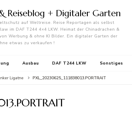
 Reiseblog + Digitaler Garten
ltschutz auf Weltreise. Reise Reportagen als selbst
utlaw im DAF T244 4×4 LKW. Heimat der Chinadrachen &
von Werbung & ohne KI Bilder. Ein digitaler Garten der
 ohne etwas zu verkaufen !
tung
Ausbau
DAF T244 LKW
Sonstiges
PXL_20230625_111838013.PORTRAIT
nker Ligatne
013.PORTRAIT