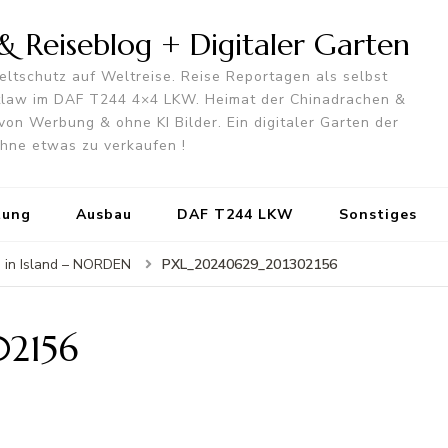
 Reiseblog + Digitaler Garten
ltschutz auf Weltreise. Reise Reportagen als selbst
utlaw im DAF T244 4×4 LKW. Heimat der Chinadrachen &
von Werbung & ohne KI Bilder. Ein digitaler Garten der
 ohne etwas zu verkaufen !
tung
Ausbau
DAF T244 LKW
Sonstiges
PXL_20240629_201302156
e in Island – NORDEN
2156