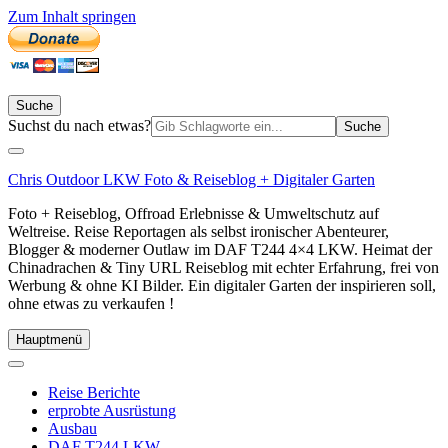
Zum Inhalt springen
Suche
Suchen
Suchst du nach etwas?
nach:
Chris Outdoor LKW Foto & Reiseblog + Digitaler Garten
Foto + Reiseblog, Offroad Erlebnisse & Umweltschutz auf
Weltreise. Reise Reportagen als selbst ironischer Abenteurer,
Blogger & moderner Outlaw im DAF T244 4×4 LKW. Heimat der
Chinadrachen & Tiny URL Reiseblog mit echter Erfahrung, frei von
Werbung & ohne KI Bilder. Ein digitaler Garten der inspirieren soll,
ohne etwas zu verkaufen !
Hauptmenü
Reise Berichte
erprobte Ausrüstung
Ausbau
DAF T244 LKW