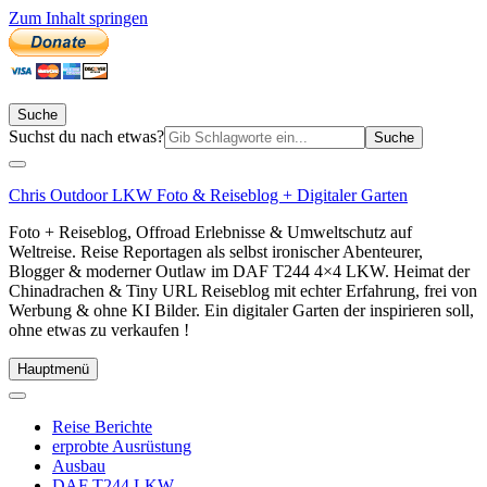
Zum Inhalt springen
Suche
Suchen
Suchst du nach etwas?
nach:
Chris Outdoor LKW Foto & Reiseblog + Digitaler Garten
Foto + Reiseblog, Offroad Erlebnisse & Umweltschutz auf
Weltreise. Reise Reportagen als selbst ironischer Abenteurer,
Blogger & moderner Outlaw im DAF T244 4×4 LKW. Heimat der
Chinadrachen & Tiny URL Reiseblog mit echter Erfahrung, frei von
Werbung & ohne KI Bilder. Ein digitaler Garten der inspirieren soll,
ohne etwas zu verkaufen !
Hauptmenü
Reise Berichte
erprobte Ausrüstung
Ausbau
DAF T244 LKW