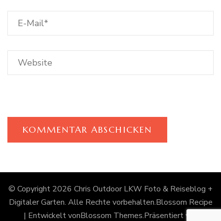
© Copyright 2026
Chris Outdoor LKW Foto & Reiseblog +
Digitaler Garten
. Alle Rechte vorbehalten.
Blossom Recipe
| Entwickelt von
Blossom Themes
.Präsentiert von