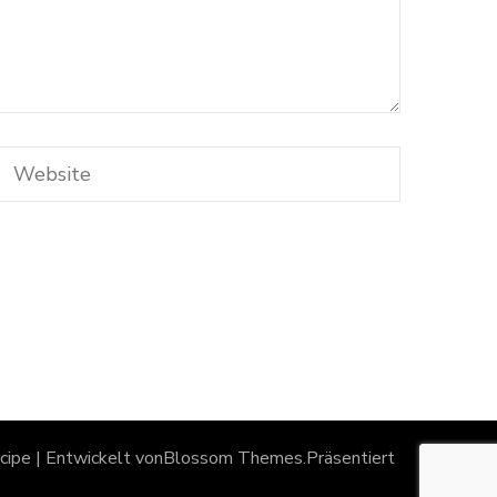
ipe | Entwickelt von
Blossom Themes
.Präsentiert