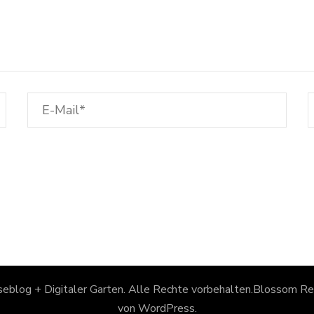
eblog + Digitaler Garten
. Alle Rechte vorbehalten.
Blossom Rec
von
WordPress
.