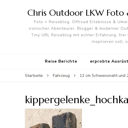
Chris Outdoor LKW Foto &
Foto + Reiseblog, Offroad Erlebnisse & Umwe
ironischer Abenteurer, Blogger & moderner O
Tiny URL Reiseblog mit echter Erfahrung, frei 
inspirieren soll,
Reise Berichte
erprobte Ausrüs
Startseite
Fahrzeug
12 cm Schweissnaht und 2 
kippergelenke_hochk