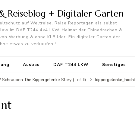
 Reiseblog + Digitaler Garten
ltschutz auf Weltreise. Reise Reportagen als selbst
utlaw im DAF T244 4×4 LKW. Heimat der Chinadrachen &
von Werbung & ohne KI Bilder. Ein digitaler Garten der
 ohne etwas zu verkaufen !
tung
Ausbau
DAF T244 LKW
Sonstiges
kippergelenke_hoch
Schrauben. Die Kippergelenke Story (Teil II)
ant