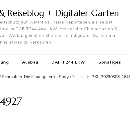
 Reiseblog + Digitaler Garten
ltschutz auf Weltreise. Reise Reportagen als selbst
utlaw im DAF T244 4×4 LKW. Heimat der Chinadrachen &
von Werbung & ohne KI Bilder. Ein digitaler Garten der
 ohne etwas zu verkaufen !
tung
Ausbau
DAF T244 LKW
Sonstiges
PXL_20230308_164
Schrauben. Die Kippergelenke Story (Teil II)
4927