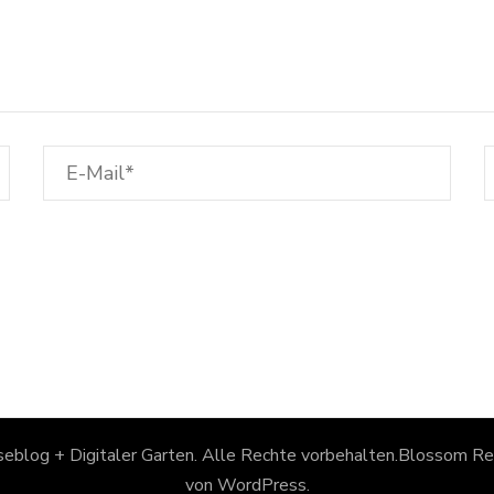
eblog + Digitaler Garten
. Alle Rechte vorbehalten.
Blossom Rec
von
WordPress
.