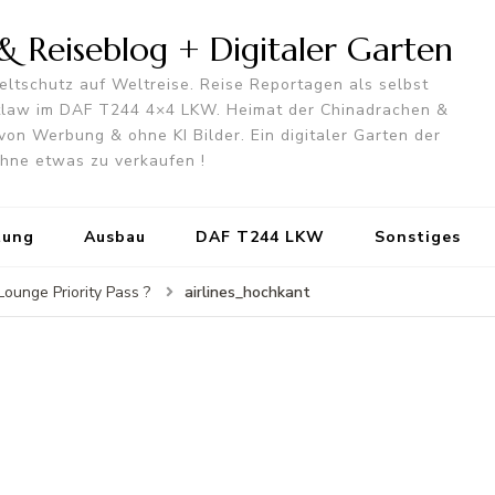
 Reiseblog + Digitaler Garten
ltschutz auf Weltreise. Reise Reportagen als selbst
utlaw im DAF T244 4×4 LKW. Heimat der Chinadrachen &
von Werbung & ohne KI Bilder. Ein digitaler Garten der
 ohne etwas zu verkaufen !
tung
Ausbau
DAF T244 LKW
Sonstiges
airlines_hochkant
Lounge Priority Pass ?