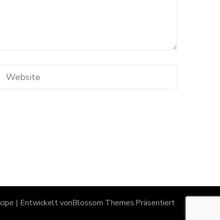
ipe | Entwickelt von
Blossom Themes
.Präsentiert