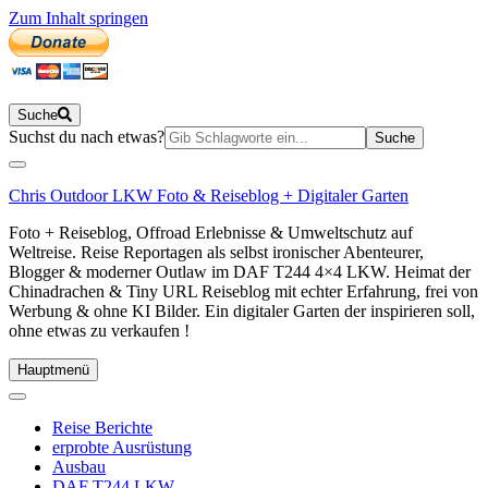
Zum Inhalt springen
Suche
Suchen
Suchst du nach etwas?
nach:
Chris Outdoor LKW Foto & Reiseblog + Digitaler Garten
Foto + Reiseblog, Offroad Erlebnisse & Umweltschutz auf
Weltreise. Reise Reportagen als selbst ironischer Abenteurer,
Blogger & moderner Outlaw im DAF T244 4×4 LKW. Heimat der
Chinadrachen & Tiny URL Reiseblog mit echter Erfahrung, frei von
Werbung & ohne KI Bilder. Ein digitaler Garten der inspirieren soll,
ohne etwas zu verkaufen !
Hauptmenü
Reise Berichte
erprobte Ausrüstung
Ausbau
DAF T244 LKW