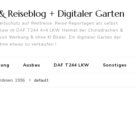
 Reiseblog + Digitaler Garten
ltschutz auf Weltreise. Reise Reportagen als selbst
utlaw im DAF T244 4×4 LKW. Heimat der Chinadrachen &
von Werbung & ohne KI Bilder. Ein digitaler Garten der
 ohne etwas zu verkaufen !
tung
Ausbau
DAF T244 LKW
Sonstiges
default
rdinien, 1936