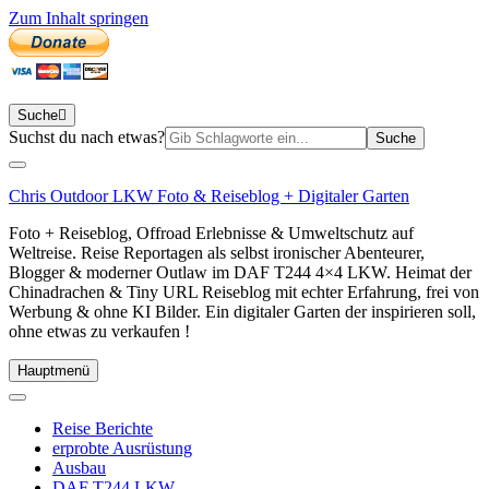
Zum Inhalt springen
Suche
Suchen
Suchst du nach etwas?
nach:
Chris Outdoor LKW Foto & Reiseblog + Digitaler Garten
Foto + Reiseblog, Offroad Erlebnisse & Umweltschutz auf
Weltreise. Reise Reportagen als selbst ironischer Abenteurer,
Blogger & moderner Outlaw im DAF T244 4×4 LKW. Heimat der
Chinadrachen & Tiny URL Reiseblog mit echter Erfahrung, frei von
Werbung & ohne KI Bilder. Ein digitaler Garten der inspirieren soll,
ohne etwas zu verkaufen !
Hauptmenü
Reise Berichte
erprobte Ausrüstung
Ausbau
DAF T244 LKW