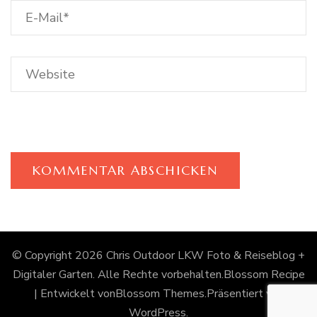
© Copyright 2026
Chris Outdoor LKW Foto & Reiseblog +
Digitaler Garten
. Alle Rechte vorbehalten.
Blossom Recipe
| Entwickelt von
Blossom Themes
.Präsentiert von
WordPress
.