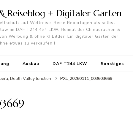
 Reiseblog + Digitaler Garten
ltschutz auf Weltreise. Reise Reportagen als selbst
utlaw im DAF T244 4×4 LKW. Heimat der Chinadrachen &
von Werbung & ohne KI Bilder. Ein digitaler Garten der
 ohne etwas zu verkaufen !
tung
Ausbau
DAF T244 LKW
Sonstiges
PXL_20260111_003603669
era, Death Valley Junction
03669