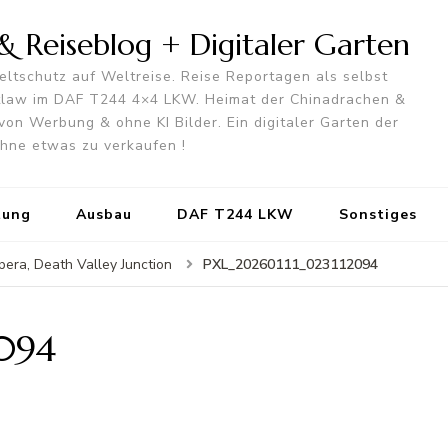
 Reiseblog + Digitaler Garten
ltschutz auf Weltreise. Reise Reportagen als selbst
utlaw im DAF T244 4×4 LKW. Heimat der Chinadrachen &
von Werbung & ohne KI Bilder. Ein digitaler Garten der
 ohne etwas zu verkaufen !
tung
Ausbau
DAF T244 LKW
Sonstiges
PXL_20260111_023112094
era, Death Valley Junction
094