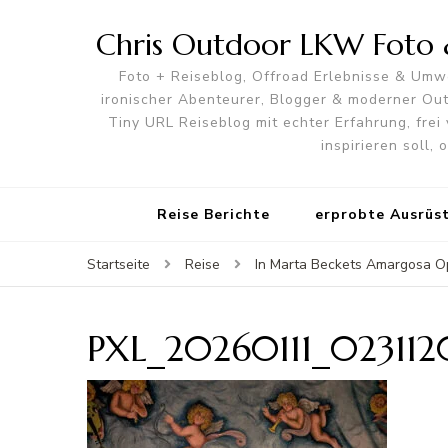
Chris Outdoor LKW Foto &
Foto + Reiseblog, Offroad Erlebnisse & Umwe
ironischer Abenteurer, Blogger & moderner O
Tiny URL Reiseblog mit echter Erfahrung, frei 
inspirieren soll,
Reise Berichte
erprobte Ausrüs
Startseite
Reise
In Marta Beckets Amargosa Op
PXL_20260111_023112