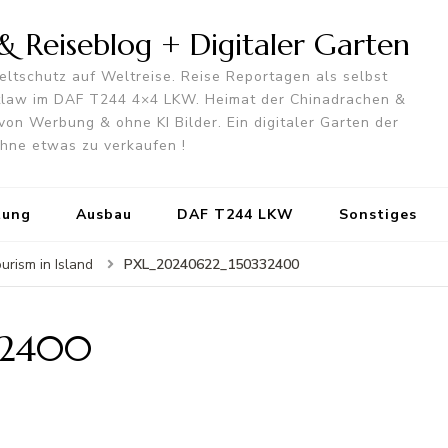
 Reiseblog + Digitaler Garten
ltschutz auf Weltreise. Reise Reportagen als selbst
utlaw im DAF T244 4×4 LKW. Heimat der Chinadrachen &
von Werbung & ohne KI Bilder. Ein digitaler Garten der
 ohne etwas zu verkaufen !
tung
Ausbau
DAF T244 LKW
Sonstiges
PXL_20240622_150332400
urism in Island
32400