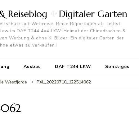
 Reiseblog + Digitaler Garten
ltschutz auf Weltreise. Reise Reportagen als selbst
utlaw im DAF T244 4×4 LKW. Heimat der Chinadrachen &
von Werbung & ohne KI Bilder. Ein digitaler Garten der
 ohne etwas zu verkaufen !
tung
Ausbau
DAF T244 LKW
Sonstiges
PXL_20220710_122514062
die Westfjorde
4062