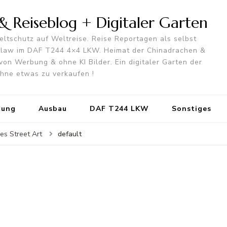
 Reiseblog + Digitaler Garten
ltschutz auf Weltreise. Reise Reportagen als selbst
utlaw im DAF T244 4×4 LKW. Heimat der Chinadrachen &
von Werbung & ohne KI Bilder. Ein digitaler Garten der
 ohne etwas zu verkaufen !
tung
Ausbau
DAF T244 LKW
Sonstiges
default
es Street Art