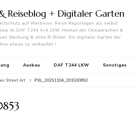
 Reiseblog + Digitaler Garten
ltschutz auf Weltreise. Reise Reportagen als selbst
utlaw im DAF T244 4×4 LKW. Heimat der Chinadrachen &
von Werbung & ohne KI Bilder. Ein digitaler Garten der
 ohne etwas zu verkaufen !
tung
Ausbau
DAF T244 LKW
Sonstiges
PXL_20251104_201530853
es Street Art
0853