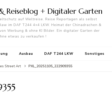
 Reiseblog + Digitaler Garten
ltschutz auf Weltreise. Reise Reportagen als selbst
utlaw im DAF T244 4×4 LKW. Heimat der Chinadrachen &
von Werbung & ohne KI Bilder. Ein digitaler Garten der
 ohne etwas zu verkaufen !
tung
Ausbau
DAF T244 LKW
Sonstiges
PXL_20251105_222909355
es Street Art
9355