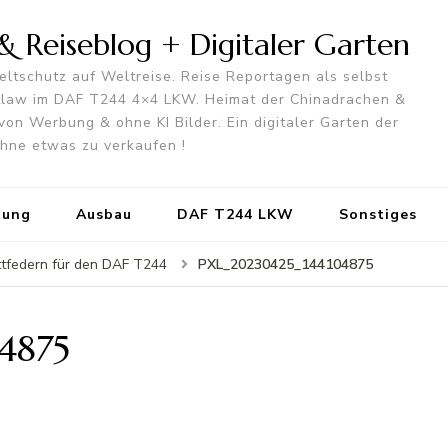
 Reiseblog + Digitaler Garten
ltschutz auf Weltreise. Reise Reportagen als selbst
utlaw im DAF T244 4×4 LKW. Heimat der Chinadrachen &
von Werbung & ohne KI Bilder. Ein digitaler Garten der
 ohne etwas zu verkaufen !
tung
Ausbau
DAF T244 LKW
Sonstiges
PXL_20230425_144104875
tfedern für den DAF T244
4875