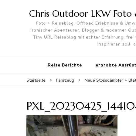
Chris Outdoor LKW Foto &
Foto + Reiseblog, Offroad Erlebnisse & Umwe
ironischer Abenteurer, Blogger & moderner O
Tiny URL Reiseblog mit echter Erfahrung, frei 
inspirieren soll,
Reise Berichte
erprobte Ausrüs
Startseite
Fahrzeug
Neue Stossdämpfer + Blat
PXL_20230425_14410