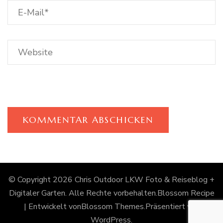
© Copyright 2026
Chris Outdoor LKW Foto & Reiseblog +
Digitaler Garten
. Alle Rechte vorbehalten.
Blossom Recipe
| Entwickelt von
Blossom Themes
.Präsentiert von
WordPress
.