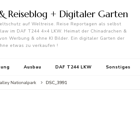
 Reiseblog + Digitaler Garten
ltschutz auf Weltreise. Reise Reportagen als selbst
utlaw im DAF T244 4×4 LKW. Heimat der Chinadrachen &
von Werbung & ohne KI Bilder. Ein digitaler Garten der
 ohne etwas zu verkaufen !
tung
Ausbau
DAF T244 LKW
Sonstiges
DSC_3991
alley Nationalpark