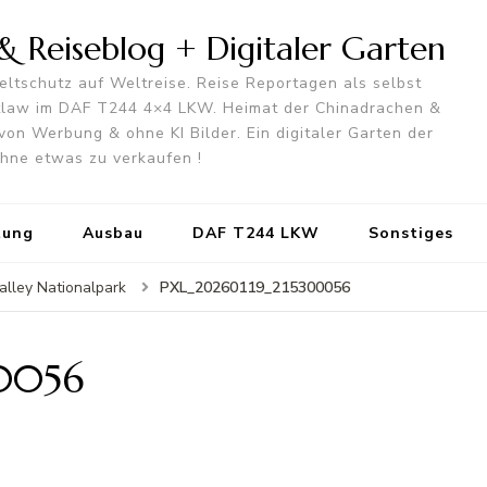
 Reiseblog + Digitaler Garten
ltschutz auf Weltreise. Reise Reportagen als selbst
utlaw im DAF T244 4×4 LKW. Heimat der Chinadrachen &
von Werbung & ohne KI Bilder. Ein digitaler Garten der
 ohne etwas zu verkaufen !
tung
Ausbau
DAF T244 LKW
Sonstiges
PXL_20260119_215300056
alley Nationalpark
0056