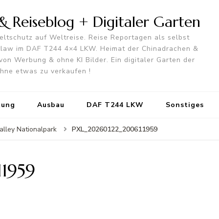
 Reiseblog + Digitaler Garten
ltschutz auf Weltreise. Reise Reportagen als selbst
utlaw im DAF T244 4×4 LKW. Heimat der Chinadrachen &
von Werbung & ohne KI Bilder. Ein digitaler Garten der
 ohne etwas zu verkaufen !
tung
Ausbau
DAF T244 LKW
Sonstiges
PXL_20260122_200611959
alley Nationalpark
1959