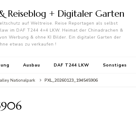
 Reiseblog + Digitaler Garten
ltschutz auf Weltreise. Reise Reportagen als selbst
utlaw im DAF T244 4×4 LKW. Heimat der Chinadrachen &
von Werbung & ohne KI Bilder. Ein digitaler Garten der
 ohne etwas zu verkaufen !
tung
Ausbau
DAF T244 LKW
Sonstiges
PXL_20260123_194545906
alley Nationalpark
5906