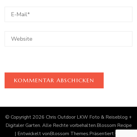
© Copyright 2026
Chris Outdoor LKW Foto & Reiseblog +
Digitaler Garten
. Alle Rechte vorbehalten.
Blossom Recipe
| Entwickelt von
Blossom Themes
.Präsentiert von