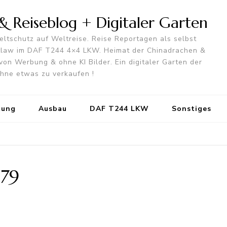
 Reiseblog + Digitaler Garten
ltschutz auf Weltreise. Reise Reportagen als selbst
utlaw im DAF T244 4×4 LKW. Heimat der Chinadrachen &
von Werbung & ohne KI Bilder. Ein digitaler Garten der
 ohne etwas zu verkaufen !
tung
Ausbau
DAF T244 LKW
Sonstiges
879